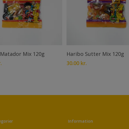
Tilføj Til Kurv
Læs Mere
 Matador Mix 120g
Haribo Sutter Mix 120g
.
30.00
kr.
gorier
Information