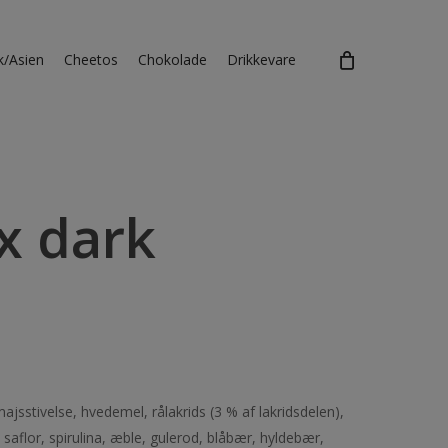
k/Asien
Cheetos
Chokolade
Drikkevare
x dark
ajsstivelse, hvedemel, rålakrids (3 % af lakridsdelen),
 saflor, spirulina, æble, gulerod, blåbær, hyldebær,