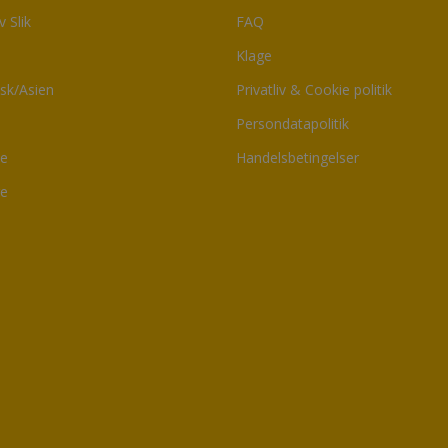
v Slik
FAQ
Klage
sk/Asien
Privatliv & Cookie politik
Persondatapolitik
de
Handelsbetingelser
re