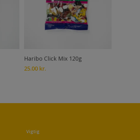
Læs Mere
Haribo Click Mix 120g
25.00
kr.
Vigtig