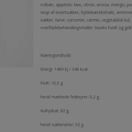
solbær, appelsin, kiwi, citron, aronia, mango, pa
sirup af invertsukker, hyldebærekstrakt, ammoniu
sukker, farve: curcumin, carmin, vegetabilsk kul,
overfladebehandlingsmidler: bivoks hvidt og gul
Næringsindhold
Energi: 1469 kJ / 346 kcal
Fedt: <0,5 g
heraf mættede fedtsyrer: 0,2 g
Kulhydrat: 82 g
heraf sukkerarter: 53 g