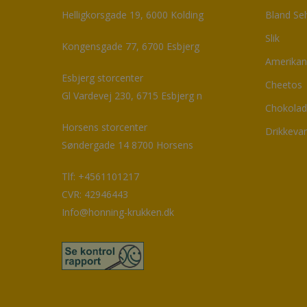
Helligkorsgade 19, 6000 Kolding
Bland Sel
Slik
Kongensgade 77, 6700 Esbjerg
Amerikan
Esbjerg storcenter
Cheetos
Gl Vardevej 230, 6715 Esbjerg n
Chokola
Horsens storcenter
Drikkeva
Søndergade 14 8700 Horsens
Tlf: +4561101217
CVR:
42946443
Info@honning-krukken.dk