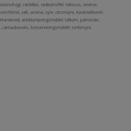
ssionsfrugt, ræddike, sødkartoffel, hibiscus, vindrue,
mchlorid, salt, aroma, syre: citronsyre, karamelliseret
 titandioxid, antiklumpningsmiddel: talkum, palmeolie,
t, carnaubavoks, konserveringsmiddel: sorbinsyre.